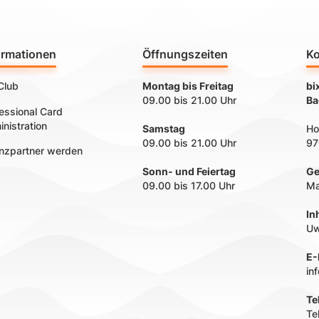
ormationen
Öffnungszeiten
Ko
Club
Montag bis Freitag
bi
09.00 bis 21.00 Uhr
Ba
essional Card
nistration
Samstag
Ho
09.00 bis 21.00 Uhr
97
enzpartner werden
Sonn- und Feiertag
Ge
09.00 bis 17.00 Uhr
Ma
In
Uw
E-
in
Te
Te