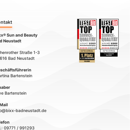
ntakt
xx® Sun and Beauty
d Neustadt
henrother Straße 1-3
616 Bad Neustadt
schäftsführerin
rtina Bartenstein
haber
e Bartenstein
Mail
fo@bixx-badneustadt.de
lefon
l.:
09771 / 991293