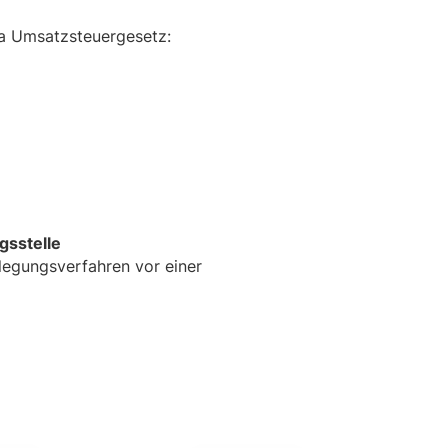
a Umsatzsteuergesetz:
s­stelle
eilegungsverfahren vor einer