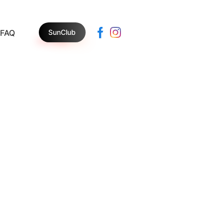
SunClub
FAQ